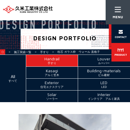
DESIGN PORTFOLIO
＞
＞
＞ 柱芯 ガラス枠 ウォール 直格子
施工実績一覧
手すり
Handrail
Louver
手すり
ルーバー
Kasagi
Building-materials
アルミ笠木
ビル建材
All
すべて
Exterior
LED
住宅エクステリア
LED
Solar
Interier
ソーラー
インテリア アルミ家具