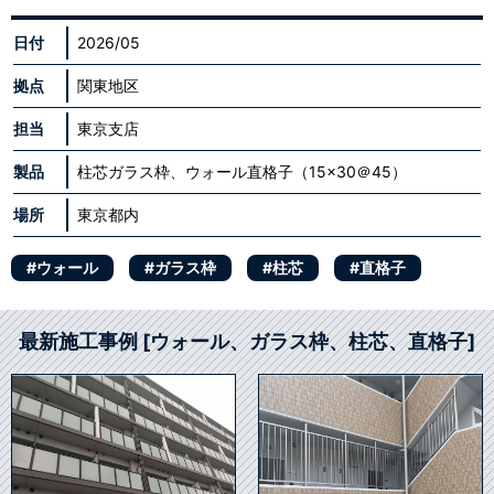
日付
2026/05
拠点
関東地区
担当
東京支店
製品
柱芯ガラス枠、ウォール直格子（15×30＠45）
場所
東京都内
#ウォール
#ガラス枠
#柱芯
#直格子
最新施工事例 [ウォール、ガラス枠、柱芯、直格子]