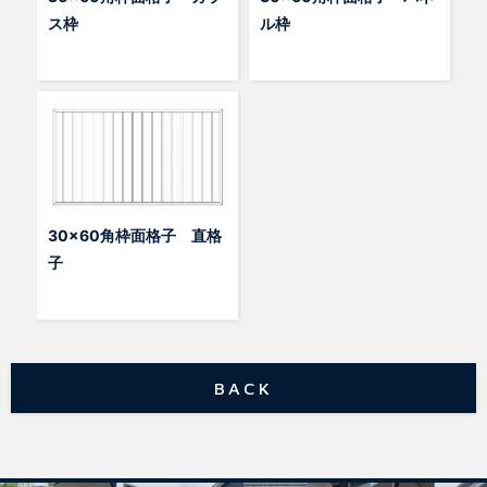
ス枠
ル枠
30×60角枠面格子 直格
子
BACK