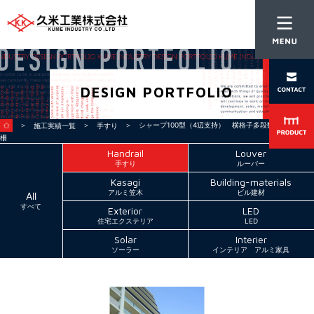
DESIGN PORTFOLIO
＞
＞
＞ シャープ100型（4辺支持） 横格子多段数 侵入防止
施工実績一覧
手すり
柵
Handrail
Louver
手すり
ルーバー
Kasagi
Building-materials
アルミ笠木
ビル建材
All
すべて
Exterior
LED
住宅エクステリア
LED
Solar
Interier
ソーラー
インテリア アルミ家具