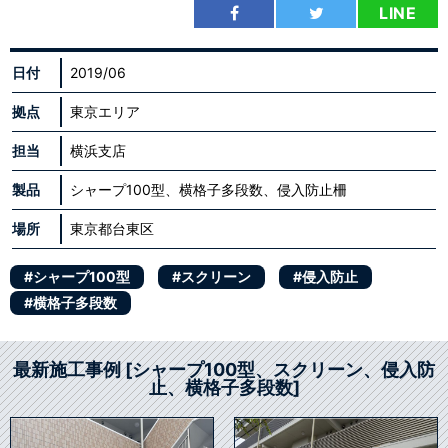
LINE
日付
2019/06
拠点
東京エリア
担当
横浜支店
製品
シャープ100型、横格子多段数、侵入防止柵
場所
東京都台東区
#シャープ100型
#スクリーン
#侵入防止
#横格子多段数
最新施工事例 [シャープ100型、スクリーン、侵入防
止、横格子多段数]