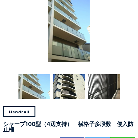
Handrail
シャープ100型（4辺支持） 横格子多段数 侵入防
止柵