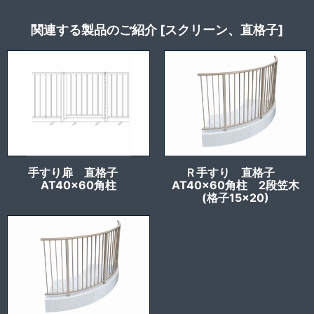
関連する製品のご紹介 [スクリーン、直格子]
手すり扉 直格子
Ｒ手すり 直格子
AT40x60角柱
AT40x60角柱 2段笠木
(格子15×20)