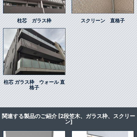
柱芯 ガラス枠
スクリーン 直格子
柱芯 ガラス枠 ウォール 直
格子
関連する製品のご紹介 [2段笠木、ガラス枠、スクリー
ン]