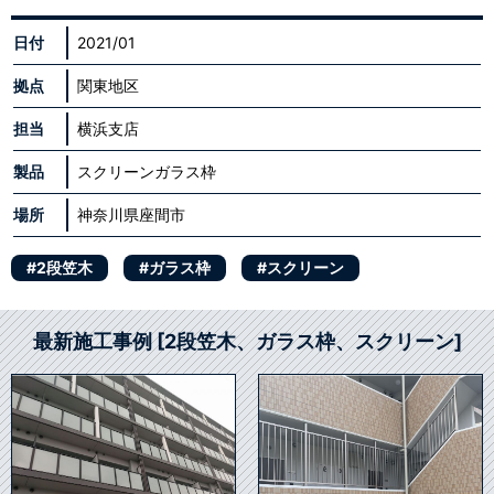
日付
2021/01
拠点
関東地区
担当
横浜支店
製品
スクリーンガラス枠
場所
神奈川県座間市
#2段笠木
#ガラス枠
#スクリーン
最新施工事例 [2段笠木、ガラス枠、スクリーン]