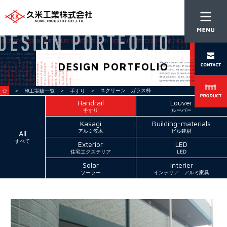
DESIGN PORTFOLIO
＞
＞
＞ スクリーン ガラス枠
施工実績一覧
手すり
Handrail
Louver
手すり
ルーバー
Kasagi
Building-materials
アルミ笠木
ビル建材
All
すべて
Exterior
LED
住宅エクステリア
LED
Solar
Interier
ソーラー
インテリア アルミ家具