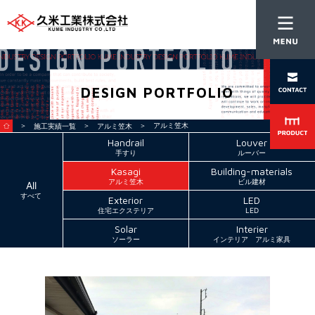
DESIGN PORTFOLIO
＞
＞
＞ アルミ笠木
施工実績一覧
アルミ笠木
Handrail
Louver
手すり
ルーバー
Kasagi
Building-materials
アルミ笠木
ビル建材
All
すべて
Exterior
LED
住宅エクステリア
LED
Solar
Interier
ソーラー
インテリア アルミ家具