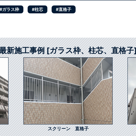
#ガラス枠
#柱芯
#直格子
最新施工事例 [ガラス枠、柱芯、直格子
スクリーン 直格子