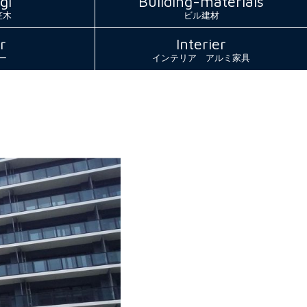
gi
Building-materials
笠木
ビル建材
r
Interier
ー
インテリア アルミ家具