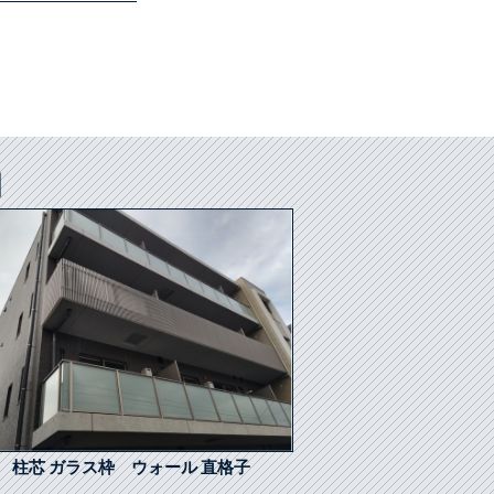
]
柱芯 ガラス枠 ウォール 直格子