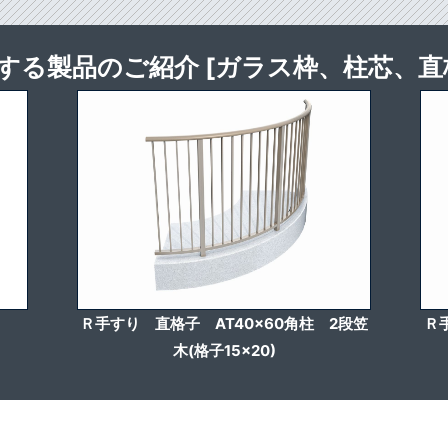
する製品のご紹介 [ガラス枠、柱芯、直
Ｒ手すり 直格子 AT40x60角柱 2段笠
Ｒ
木(格子15×20)