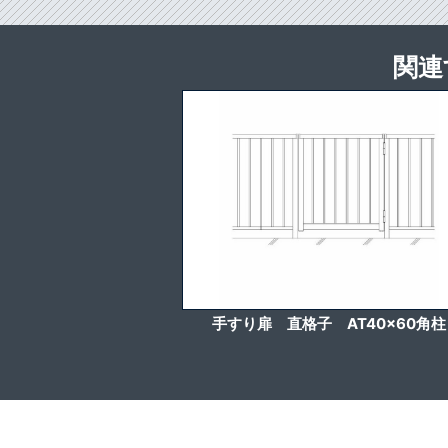
関連
手すり扉 直格子 AT40x60角柱