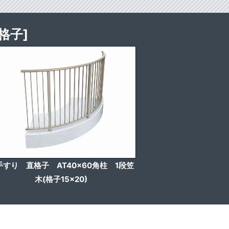
格子]
手すり 直格子 AT40x60角柱 1段笠
木(格子15×20)