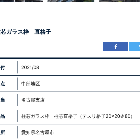
柱芯ガラス枠 直格子
日付
2021/08
拠点
中部地区
担当
名古屋支店
製品
柱芯ガラス枠 柱芯直格子（テスリ格子20×20＠80）
場所
愛知県名古屋市