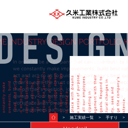
＞
＞
＞ 
施工実績一覧
手すり