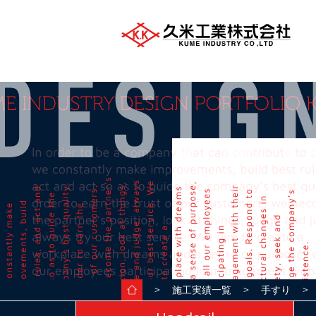
＞
＞
＞ 
施工実績一覧
手すり