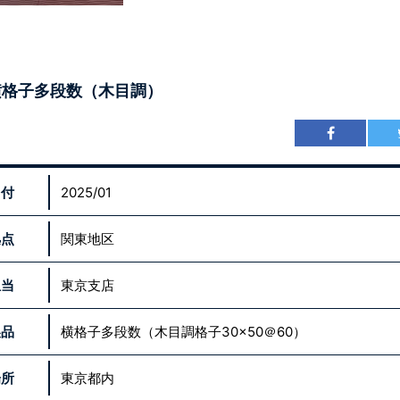
横格子多段数（木目調）
日付
2025/01
拠点
関東地区
担当
東京支店
製品
横格子多段数（木目調格子30×50＠60）
場所
東京都内