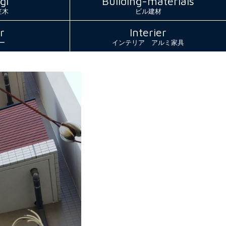
gi
Building-materials
笠木
ビル建材
r
Interier
ー
インテリア アルミ家具