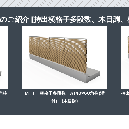
のご紹介 [持出横格子多段数、木目調、
角柱
ＭＴⅡ 横格子多段数 AT40x60角柱(溝
持出
付) (木目調)