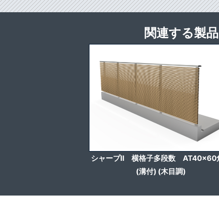
関連する製品
シャープⅡ 横格子多段数 AT40x60
(溝付) (木目調)