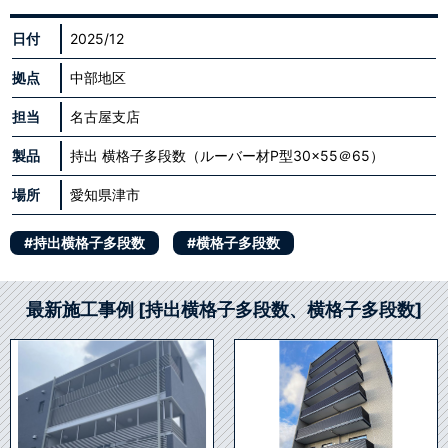
日付
2025/12
拠点
中部地区
担当
名古屋支店
製品
持出 横格子多段数（ルーバー材P型30×55＠65）
場所
愛知県津市
#持出横格子多段数
#横格子多段数
最新施工事例 [持出横格子多段数、横格子多段数]