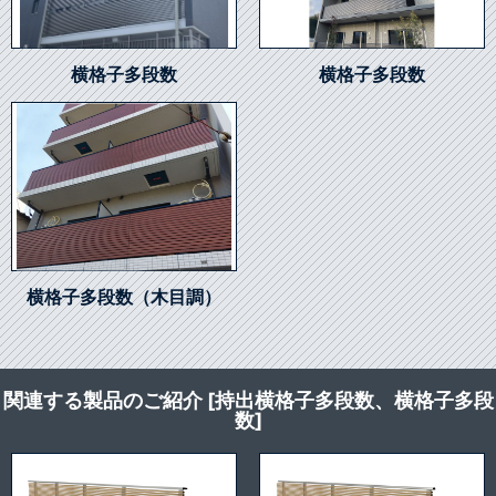
横格子多段数
横格子多段数
横格子多段数（木目調）
関連する製品のご紹介 [持出横格子多段数、横格子多段
数]