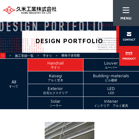
DESIGN PORTFOLIO
＞
＞
＞ 横格子多段数
施工実績一覧
手すり
Handrail
Louver
手すり
ルーバー
Kasagi
Building-materials
アルミ笠木
ビル建材
All
すべて
Exterior
LED
住宅エクステリア
LED
Solar
Interier
ソーラー
インテリア アルミ家具