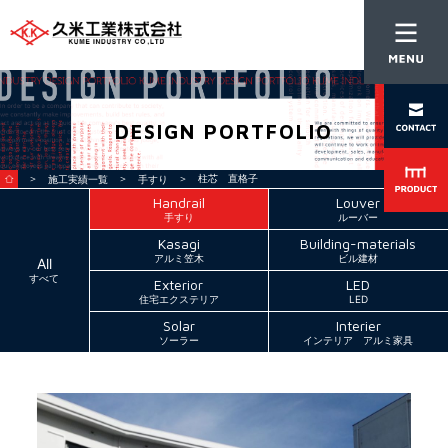
DESIGN PORTFOLIO
＞
＞
＞ 柱芯 直格子
施工実績一覧
手すり
Handrail
Louver
手すり
ルーバー
Kasagi
Building-materials
アルミ笠木
ビル建材
All
すべて
Exterior
LED
住宅エクステリア
LED
Solar
Interier
ソーラー
インテリア アルミ家具