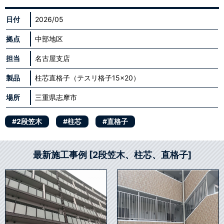
日付
2026/05
拠点
中部地区
担当
名古屋支店
製品
柱芯直格子（テスリ格子15×20）
場所
三重県志摩市
#2段笠木
#柱芯
#直格子
最新施工事例 [2段笠木、柱芯、直格子]