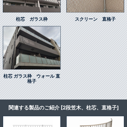
柱芯 ガラス枠
スクリーン 直格子
柱芯 ガラス枠 ウォール 直
格子
関連する製品のご紹介 [2段笠木、柱芯、直格子]