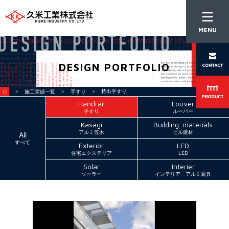
DESIGN PORTFOLIO
＞
＞
＞ 持出手すり
施工実績一覧
手すり
Handrail
Louver
手すり
ルーバー
Kasagi
Building-materials
アルミ笠木
ビル建材
All
すべて
Exterior
LED
住宅エクステリア
LED
Solar
Interier
ソーラー
インテリア アルミ家具