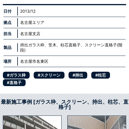
日付
2013/12
拠点
名古屋エリア
担当
名古屋支店
持出ガラス枠、笠木、柱芯直格子、スクリーン直格子(階
製品
段)
場所
名古屋市名東区
#ガラス枠
#スクリーン
#持出
#柱芯
#直格子
最新施工事例 [ガラス枠、スクリーン、持出、柱芯、直
格子]