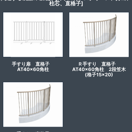
柱芯、直格子]
手すり扉 直格子
Ｒ手すり 直格子
AT40x60角柱
AT40x60角柱 2段笠木
(格子15×20)