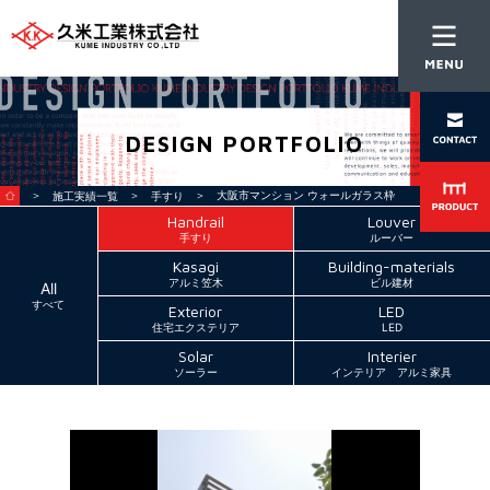
DESIGN PORTFOLIO
＞
＞
＞ 大阪市マンション ウォールガラス枠
施工実績一覧
手すり
Handrail
Louver
手すり
ルーバー
Kasagi
Building-materials
アルミ笠木
ビル建材
All
すべて
Exterior
LED
住宅エクステリア
LED
Solar
Interier
ソーラー
インテリア アルミ家具