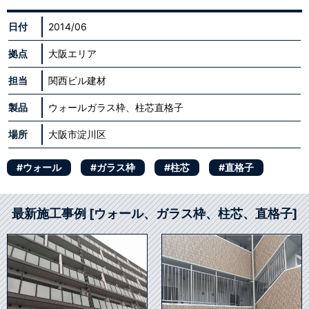
日付
2014/06
拠点
大阪エリア
担当
関西ビル建材
製品
ウォールガラス枠、柱芯直格子
場所
大阪市淀川区
#ウォール
#ガラス枠
#柱芯
#直格子
最新施工事例 [ウォール、ガラス枠、柱芯、直格子]