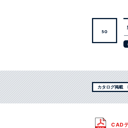
50
カタログ掲載 P
CAD