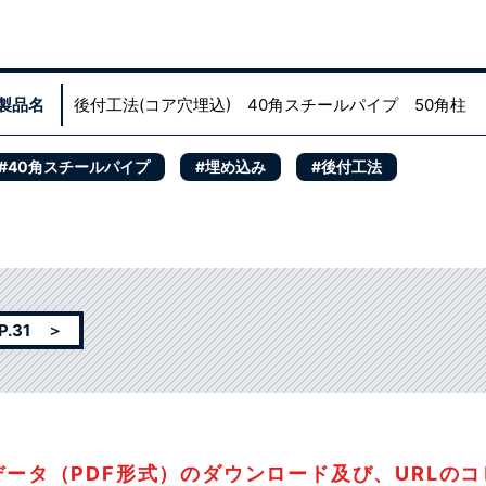
製品名
後付工法(コア穴埋込) 40角スチールパイプ 50角柱
#40角スチールパイプ
#埋め込み
#後付工法
.31 ＞
データ（PDF形式）のダウンロード及び、URLの