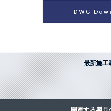
DWG Dow
最新施工
関連する製品