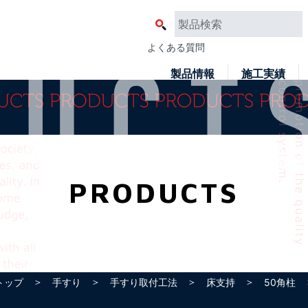
よくある質問
製品情報
施工実績
PRODUCTS
＞
＞
＞
＞
＞
トップ
手すり
手すり取付工法
床支持
50角柱