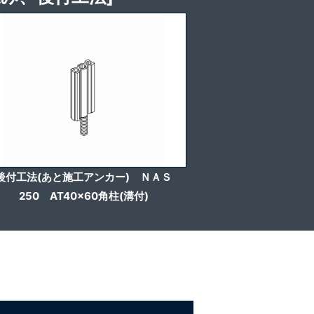
後付工法(あと施工アンカー) ＮＡＳ
250 AT40x60角柱(溝付)