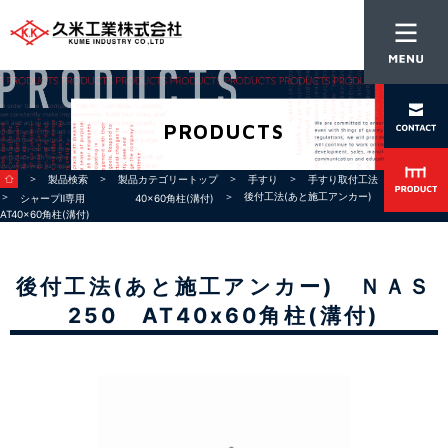
PRODUCTS
＞
＞
＞
＞
＞
製品検索
製品カテゴリートップ
手すり
手すり取付工法
床支持
＞
＞ 後付工法(あと施工アンカー) ＮＡＳ250
シャープⅡ専用 40×60角柱(溝付)
AT40x60角柱(溝付)
後付工法(あと施工アンカー) ＮＡＳ
250 AT40x60角柱(溝付)