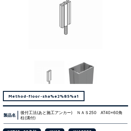
Method-floor-sha%e2%85%a1
後付工法(あと施工アンカー) ＮＡＳ250 AT40x60角
製品名
柱(溝付)