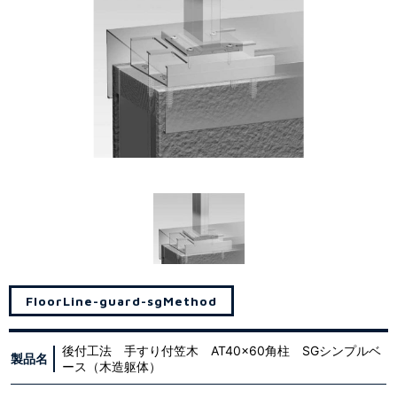
Floor
Line-guard-sg
Method
後付工法 手すり付笠木 AT40x60角柱 SGシンプルベ
製品名
ース（木造躯体）