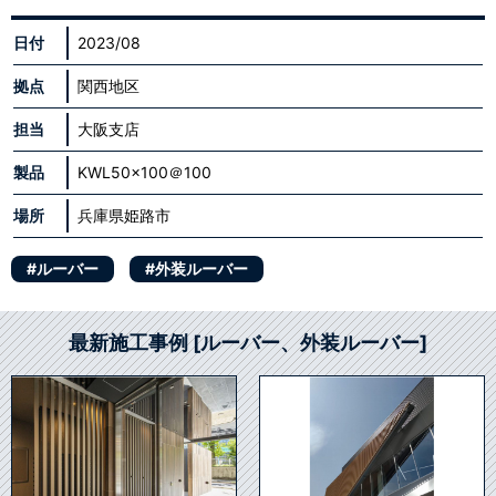
日付
2023/08
拠点
関西地区
担当
大阪支店
製品
KWL50×100＠100
場所
兵庫県姫路市
#ルーバー
#外装ルーバー
最新施工事例 [ルーバー、外装ルーバー]