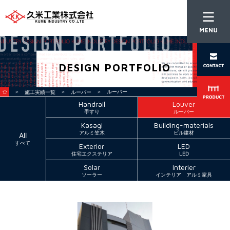
DESIGN PORTFOLIO
＞
＞
＞ ルーバー
施工実績一覧
ルーバー
Handrail
Louver
手すり
ルーバー
Kasagi
Building-materials
アルミ笠木
ビル建材
All
すべて
Exterior
LED
住宅エクステリア
LED
Solar
Interier
ソーラー
インテリア アルミ家具