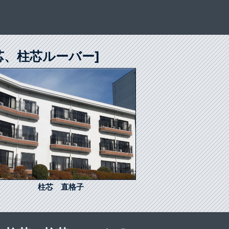
芯、柱芯ルーバー]
柱芯 直格子