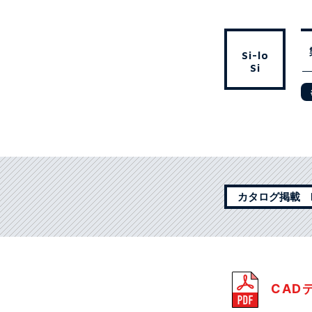
Si-lo
Si
カタログ掲載 P
CAD