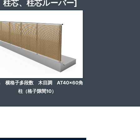
ー、柱芯、柱芯ルーバー]
 横格子多段数 木目調 AT40x60角
柱（格子隙間10）