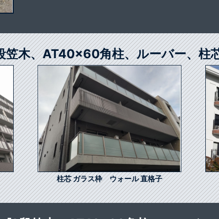
2段笠木、AT40x60角柱、ルーバー、柱
柱芯 ガラス枠 ウォール 直格子