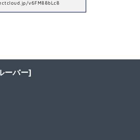
irectcloud.jp/v6FM88bLc8
ルーバー]