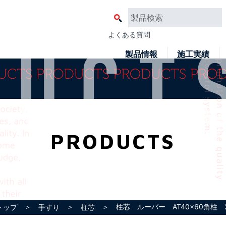
よくある質問
製品情報
施工実績
PRODUCTS
＞
＞
＞ 柱芯 ルーバー AT40x60角柱 
トップ
手すり
柱芯