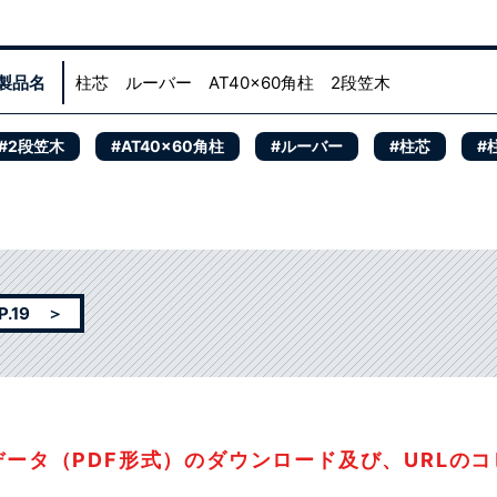
製品名
柱芯 ルーバー AT40x60角柱 2段笠木
#2段笠木
#AT40x60角柱
#ルーバー
#柱芯
#
.19 ＞
データ（PDF形式）のダウンロード及び、URLの