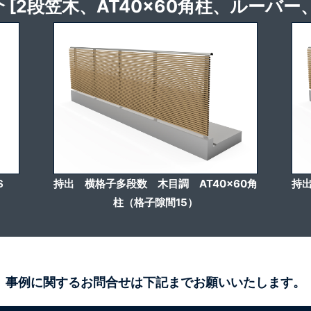
[2段笠木、AT40x60角柱、ルーバ
Ｓ
持出 横格子多段数 木目調 AT40x60角
持出
柱（格子隙間15）
事例に関するお問合せは下記までお願いいたします。