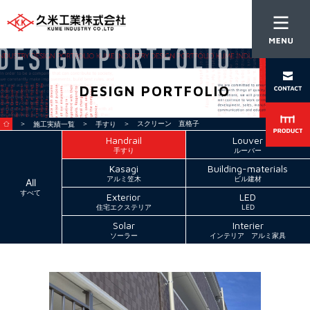
DESIGN PORTFOLIO
＞
＞
＞ スクリーン 直格子
施工実績一覧
手すり
Handrail
Louver
手すり
ルーバー
Kasagi
Building-materials
アルミ笠木
ビル建材
All
すべて
Exterior
LED
住宅エクステリア
LED
Solar
Interier
ソーラー
インテリア アルミ家具