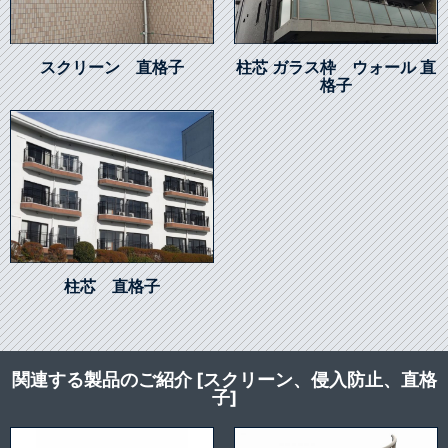
スクリーン 直格子
柱芯 ガラス枠 ウォール 直
格子
柱芯 直格子
関連する製品のご紹介 [スクリーン、侵入防止、直格
子]