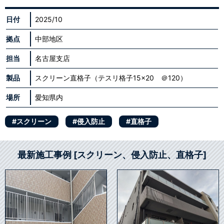
日付
2025/10
拠点
中部地区
担当
名古屋支店
製品
スクリーン直格子（テスリ格子15×20 ＠120）
場所
愛知県内
#スクリーン
#侵入防止
#直格子
最新施工事例 [スクリーン、侵入防止、直格子]