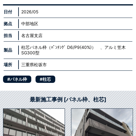
日付
2026/05
拠点
中部地区
担当
名古屋支店
柱芯パネル枠（ﾊﾟﾝﾁﾝｸﾞ D6/P9(40%)） 、アルミ笠木
製品
SG300型
場所
三重県松坂市
#パネル枠
#柱芯
最新施工事例 [パネル枠、柱芯]