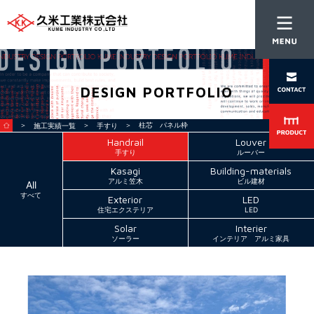
DESIGN PORTFOLIO
＞
＞
＞ 柱芯 パネル枠
施工実績一覧
手すり
Handrail
Louver
手すり
ルーバー
Kasagi
Building-materials
アルミ笠木
ビル建材
All
すべて
Exterior
LED
住宅エクステリア
LED
Solar
Interier
ソーラー
インテリア アルミ家具