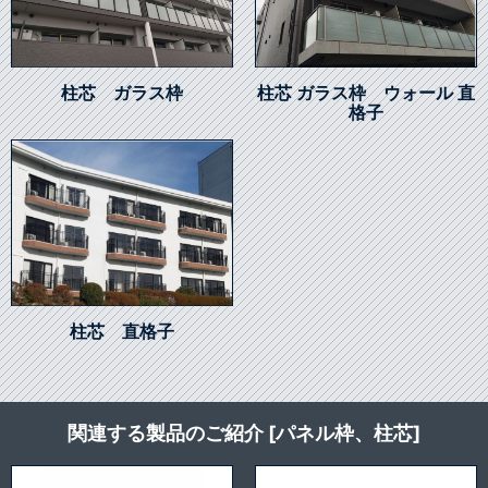
柱芯 ガラス枠
柱芯 ガラス枠 ウォール 直
格子
柱芯 直格子
関連する製品のご紹介 [パネル枠、柱芯]